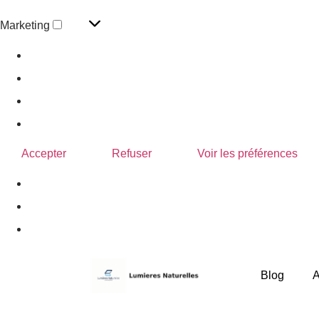
Marketing
Gérer les options
Gérer les services
Gérer {vendor_count} fournisseurs
En savoir plus sur ces finalités
Accepter
Refuser
Voir les préférences
Politique de confidentialité
Blog
A