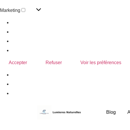
Marketing
Gérer les options
Gérer les services
Gérer {vendor_count} fournisseurs
En savoir plus sur ces finalités
Accepter
Refuser
Voir les préférences
Politique de confidentialité
Blog
A