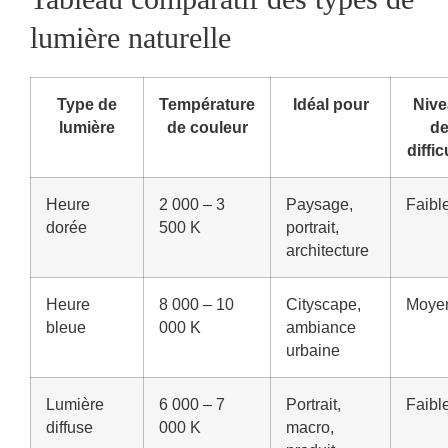
lumière naturelle
Type de
Température
Idéal pour
Nive
lumière
de couleur
d
diffic
Heure
2 000 – 3
Paysage,
Faibl
dorée
500 K
portrait,
architecture
Heure
8 000 – 10
Cityscape,
Moye
bleue
000 K
ambiance
urbaine
Lumière
6 000 – 7
Portrait,
Faibl
diffuse
000 K
macro,