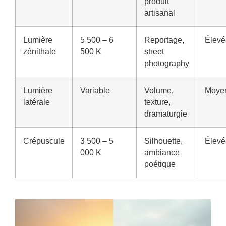
produit
artisanal
Lumière
5 500 – 6
Reportage,
Élevé
zénithale
500 K
street
photography
Lumière
Variable
Volume,
Moye
latérale
texture,
dramaturgie
Crépuscule
3 500 – 5
Silhouette,
Élevé
000 K
ambiance
poétique