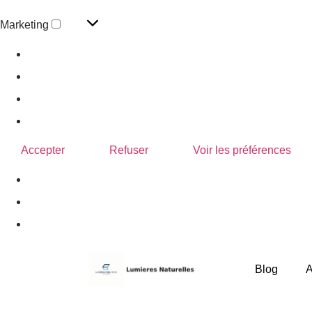
Marketing
Gérer les options
Gérer les services
Gérer {vendor_count} fournisseurs
En savoir plus sur ces finalités
Accepter
Refuser
Voir les préférences
Politique de confidentialité
Blog
A