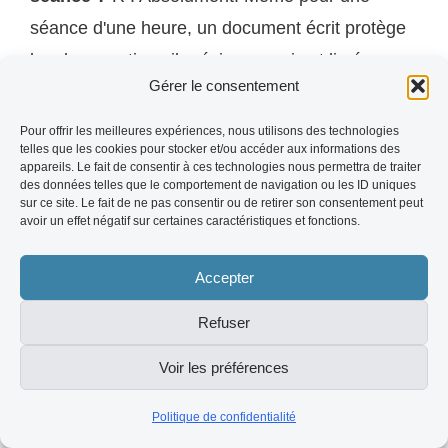
séance d'une heure, un document écrit protège
les deux parties : il précise ce qui est livré,
Gérer le consentement
quand, et dans quelles conditions. C'est aussi
un signe de sérieux professionnel de la part du
Pour offrir les meilleures expériences, nous utilisons des technologies
telles que les cookies pour stocker et/ou accéder aux informations des
photographe.
appareils. Le fait de consentir à ces technologies nous permettra de traiter
des données telles que le comportement de navigation ou les ID uniques
sur ce site. Le fait de ne pas consentir ou de retirer son consentement peut
Q : Comment savoir si un photographe
avoir un effet négatif sur certaines caractéristiques et fonctions.
maîtrise vraiment la lumière naturelle ?
R :
Accepter
Demandez à voir des photos prises par temps
nuageux, en intérieur avec peu de lumière, et en
Refuser
contre-jour. Ce sont ces conditions difficiles qui
Voir les préférences
révèlent la vraie maîtrise technique. N'importe
qui peut faire de belles photos en plein soleil de
Politique de confidentialité
face.