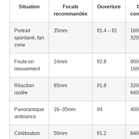
Situation
Focale
Ouverture
recommandée
con
Portrait
35mm
f/1.4 – f/2
160
spontané, fan
320
zone
Foule en
24mm
f/2.8
800
mouvement
160
Réaction
85mm
f/1.8
320
isolée
640
Panoramique
16–35mm
f/4
400
ambiance
Célébration
50mm
f/1.2
640